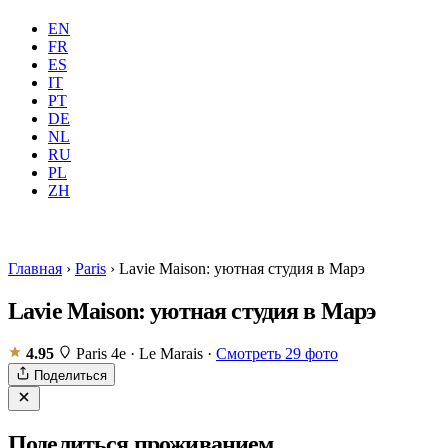
EN
FR
ES
IT
PT
DE
NL
RU
PL
Где
Все
Когда
Гостей
2 гос
ZH
Забронировать
Главная
›
Paris
›
Lavie Maison: уютная студия в Марэ
Lavie Maison: уютная студия в Марэ
4.95
Paris 4e · Le Marais
·
Смотреть 29 фото
Поделиться
Поделиться проживанием