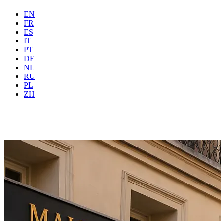
EN
FR
ES
IT
PT
DE
NL
RU
Где
Все
Когда
PL
Гостей
2 гостей
ZH
Забронировать