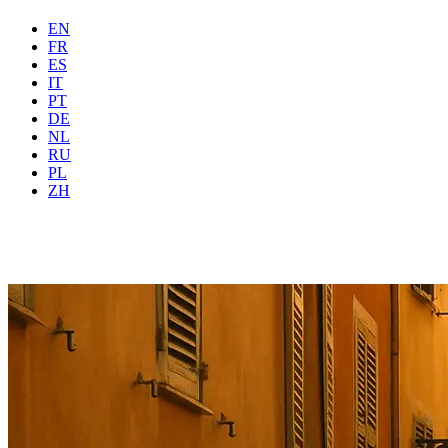
EN
FR
ES
IT
PT
DE
NL
RU
Где
Все
Когда
PL
Гостей
2 гостей
ZH
Забронировать