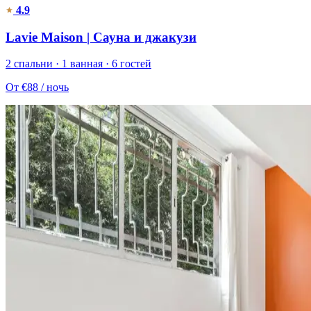
4.9
Lavie Maison | Сауна и джакузи
2 спальни · 1 ванная · 6 гостей
От
€88
/ ночь