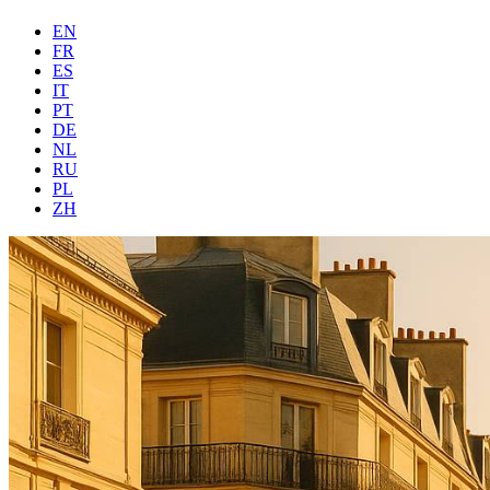
EN
FR
ES
IT
PT
DE
NL
RU
PL
ZH