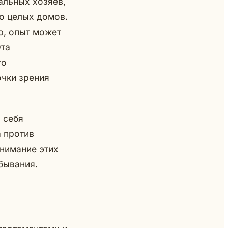
альных хозяев,
о целых домов.
ю, опыт может
Эта
то
очки зрения
 себя
 против
нимание этих
бывания.