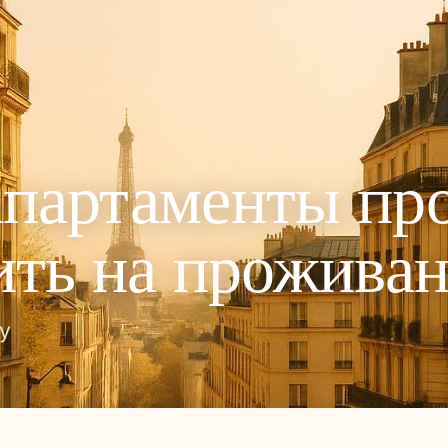
партаменты про
ить на прожива
у