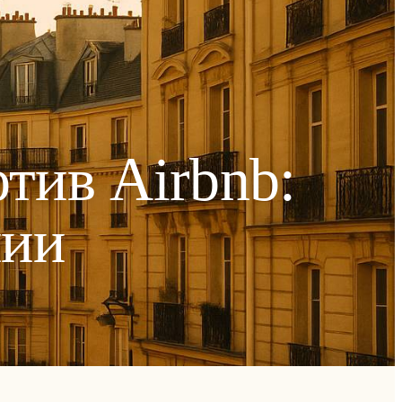
тив Airbnb:
нии