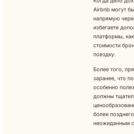
Когда дело дох
Airbnb могут б
напрямую через
избегаете допо
платформы, как
стоимости брон
поездку.
Более того, пр
заранее, что п
особенно поле
должны тщатель
ценообразовани
более позднего
неожиданным 