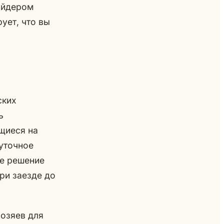
айдером
ует, что вы
ских
ь
щиеся на
уточное
ое решение
ри заезде до
хозяев для