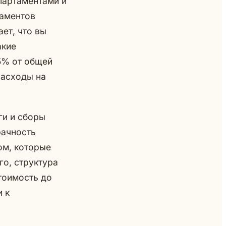
партаментами и
таментов
ает, что вы
акие
15% от общей
расходы на
ги и сборы
рачность
ом, которые
го, структура
тоимость до
и к