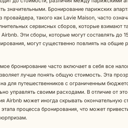
одит до стоимости, различия между парижскими а
ыть значительными. Бронирование парижских апар
 провайдера, такого как Lavie Maison, часто означ
лнительных сервисных сборов, которые взимают т
 Airbnb. Эти сборы, которые могут составлять до 
ирования, могут существенно повлиять на общие 
ямое бронирование часто включает в себя все нало
озволяет лучше понять общую стоимость. Эта проз
зна для путешественников с ограниченным бюджет
но управлять своими расходами. В отличие от это
я Airbnb может иногда скрывать окончательную с
 этапа процесса бронирования, что может привест
сюрпризам.