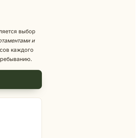
ляется выбор
ртаментами и
нсов каждого
пребыванию.