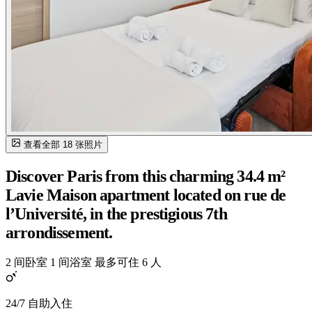
查看全部 18 张照片
Discover Paris from this charming 34.4 m²
Lavie Maison apartment located on rue de
l’Université, in the prestigious 7th
arrondissement.
2 间卧室
1 间浴室
最多可住 6 人
24/7 自助入住