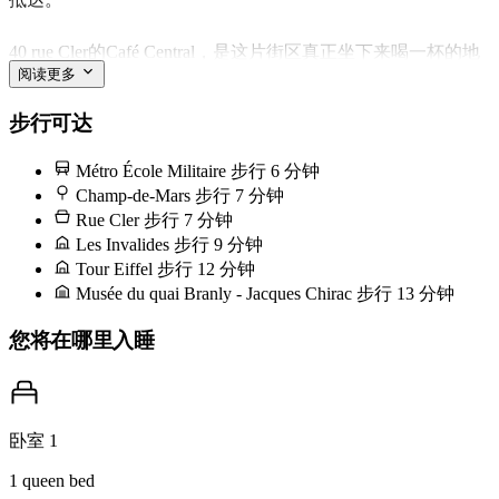
40 rue Cler的Café Central，是这片街区真正坐下来喝一杯的地
阅读更多
方——锌皮吧台前一份火腿煎蛋卷，午餐时一杯希侬红酒，同
样一批老面孔靠着窗读《费加罗报》。这里不是什么新发现，
步行可达
而是一种习惯，这正是它的意义所在。正午前来，你能占到遮
Métro École Militaire
步行 6 分钟
阳篷下的角落位。
Champ-de-Mars
步行 7 分钟
Rue Cler
步行 7 分钟
Les Invalides
步行 9 分钟
Tour Eiffel
步行 12 分钟
Musée du quai Branly - Jacques Chirac
步行 13 分钟
您将在哪里入睡
卧室 1
1 queen bed