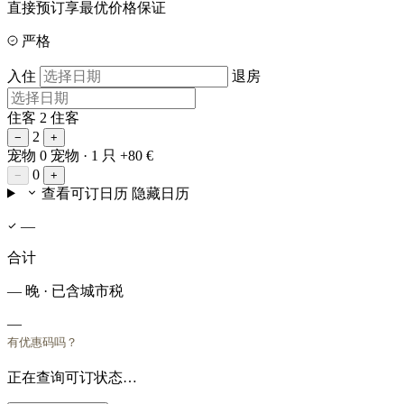
直接预订享最优价格保证
严格
入住
退房
住客
2 住客
2
−
+
宠物
0 宠物
· 1 只 +80 €
0
−
+
查看可订日历
隐藏日历
—
合计
— 晚 · 已含城市税
—
有优惠码吗？
正在查询可订状态…