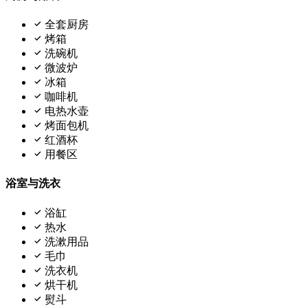
全套厨房
烤箱
洗碗机
微波炉
冰箱
咖啡机
电热水壶
烤面包机
红酒杯
用餐区
浴室与洗衣
浴缸
热水
洗漱用品
毛巾
洗衣机
烘干机
熨斗