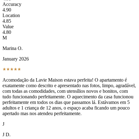
Accuracy
4.90
Location
4.85
Value
4.80
M
Marina O.
January 2026
Acomodação da Lavie Maison estava perfeita! O apartamento é
exatamente como descrito e apresentado nas fotos, limpo, agradável,
com todas as comodidades, com utensílios novos e bonitos, com
tudo funcionando perfeitamente. O aquecimento da casa funcionou
perfeitamente em todos os dias que passamos lá. Estávamos em 5
adultos e 1 criança de 12 anos, o espaço acaba ficando um pouco
apertado mas nos atendeu perfeitamente.
J
J D.