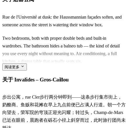
Rue de l'Université at dusk: the Haussmannian façades soften, and
someone across the street is watering their window box.
Two bedrooms, both with proper double beds and built-in
wardrobes. The bathroom hides a balneo tub — the kind of detail
you use every night without meaning to. Air conditioning, a full
kitchen, a dining table that actually seats six.
阅读更多
You're in Gros-Caillou, so mornings belong to rue Cler — the
关于 Invalides – Gros-Caillou
pedestrian market street where the cheesemonger knows his
regulars. The Champ-de-Mars is a ten-minute walk, minus the
步出公寓，rue Cler步行两分钟即到——这条步行集市街上，
crowds that swarm the other side of the Tower.
奶酪商、鱼贩和花摊在早上九点前便已占满人行道。朝一个方
Works for a family, or two couples splitting the bedrooms. The self
向望去，荣军院的穹顶正迎光闪耀；转过头，Champ-de-Mars
check-in means you arrive on your own clock. What stays with you
已近在眼前，晨跑者在砾石小径上斜穿而过，此时旅行团尚未
is the quartier itself — quietly grand, still lived-in.
抵达。