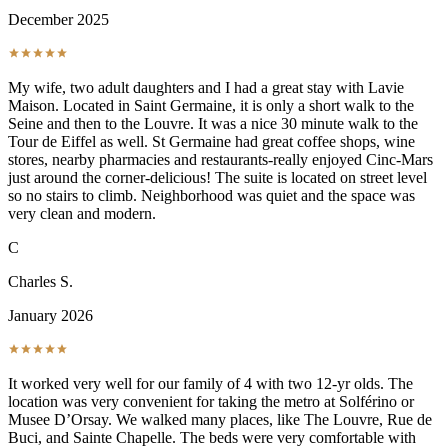
December 2025
My wife, two adult daughters and I had a great stay with Lavie
Maison. Located in Saint Germaine, it is only a short walk to the
Seine and then to the Louvre. It was a nice 30 minute walk to the
Tour de Eiffel as well. St Germaine had great coffee shops, wine
stores, nearby pharmacies and restaurants-really enjoyed Cinc-Mars
just around the corner-delicious! The suite is located on street level
so no stairs to climb. Neighborhood was quiet and the space was
very clean and modern.
C
Charles S.
January 2026
It worked very well for our family of 4 with two 12-yr olds. The
location was very convenient for taking the metro at Solférino or
Musee D’Orsay. We walked many places, like The Louvre, Rue de
Buci, and Sainte Chapelle. The beds were very comfortable with