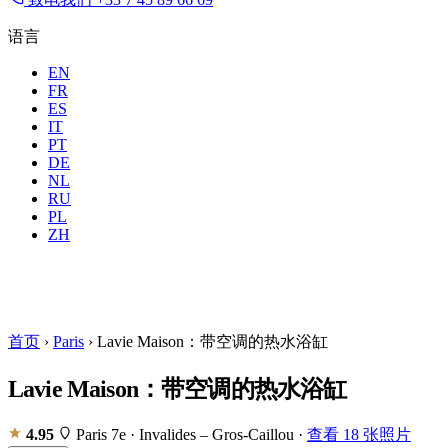
语言
EN
FR
ES
IT
PT
DE
NL
RU
地点
所有城市
时间
PL
住客
2 位
ZH
预订
首页
›
Paris
›
Lavie Maison：带空调的热水浴缸
Lavie Maison：带空调的热水浴缸
4.95
Paris 7e · Invalides – Gros-Caillou
·
查看 18 张照片