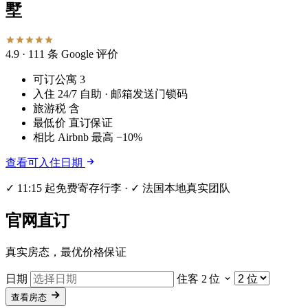
墅
4.9
· 111 条 Google 评价
可订公寓
3
入住
24/7 自助 · 邮箱发送门锁码
旅游税
含
最低价
直订保证
相比 Airbnb
最高 −10%
查看可入住日期
✓ 11:15 起免费寄存行李 · ✓ 法国本地真实团队
官网直订
真实房态，最优价格保证
日期
住客
2 位
查看房态