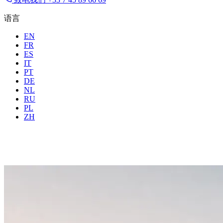
语言
EN
FR
ES
IT
PT
DE
NL
RU
地点
所有城市
时间
PL
住客
2 位
ZH
预订