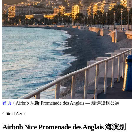
首页
›
Airbnb 尼斯 Promenade des Anglais — 臻选短租公寓
Côte d'Azur
Airbnb Nice Promenade des Anglais 海滨别