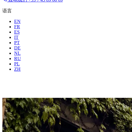
语言
EN
FR
ES
IT
PT
DE
NL
RU
地点
所有城市
时间
PL
住客
2 位
ZH
预订