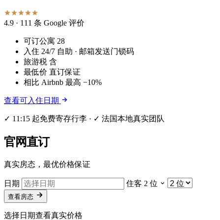
4.9
· 111 条 Google 评价
可订公寓
28
入住
24/7 自助 · 邮箱发送门锁码
旅游税
含
最低价
直订保证
相比 Airbnb
最高 −10%
查看可入住日期
✓ 11:15 起免费寄存行李 · ✓ 法国本地真实团队
官网直订
真实房态，最优价格保证
日期
住客
2 位
查看房态
选择日期查看真实价格