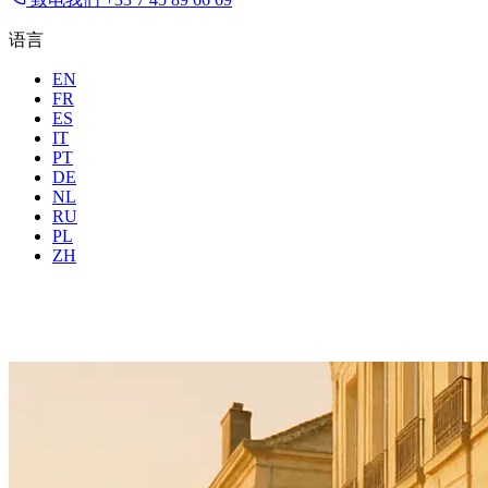
语言
EN
FR
ES
IT
PT
DE
NL
RU
地点
所有城市
时间
PL
住客
2 位
ZH
预订