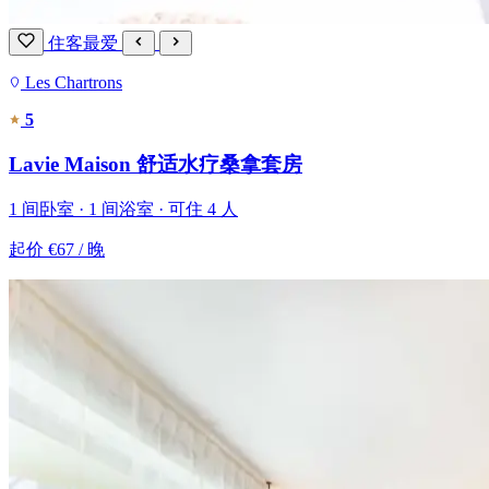
住客最爱
Les Chartrons
5
Lavie Maison 舒适水疗桑拿套房
1 间卧室 · 1 间浴室 · 可住 4 人
起价
€67
/ 晚