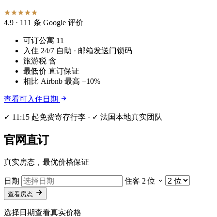
4.9
· 111 条 Google 评价
可订公寓
11
入住
24/7 自助 · 邮箱发送门锁码
旅游税
含
最低价
直订保证
相比 Airbnb
最高 −10%
查看可入住日期
✓ 11:15 起免费寄存行李 · ✓ 法国本地真实团队
官网直订
真实房态，最优价格保证
日期
住客
2 位
查看房态
选择日期查看真实价格