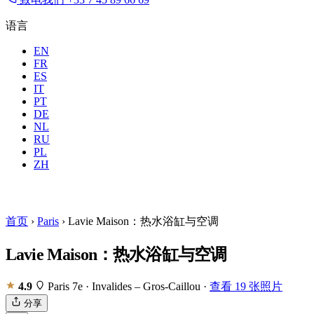
语言
EN
FR
ES
IT
PT
DE
NL
RU
PL
地点
所有城市
时间
住客
ZH
预订
首页
›
Paris
›
Lavie Maison：热水浴缸与空调
Lavie Maison：热水浴缸与空调
4.9
Paris 7e · Invalides – Gros-Caillou
·
查看 19 张照片
分享