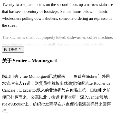
Twenty-two square metres on the second floor, up a narrow staircase
that has seen a century of footsteps. Sentier hums below — fabric
wholesalers pulling down shutters, someone ordering an espresso in
the street.
The kitchen is small but properly kitted: dishwasher, coffee machine,
wine glasses waiting on the shelf. Air conditioning that actually
阅读更多
works in August. Blackout curtains and good linen on the bed, for
the mornings you don't want to face.
关于 Sentier – Montorgueil
Rue Montorgueil is a two-minute walk — the old market street
踏出门去，rue Montorgueil已然醒来——鱼贩在Stohrer门外用
where you buy oysters, a baguette, and a bottle of something cold
水管冲洗人行道，送货员推着板车载满货箱经过Le Rocher de
before dinner. Stohrer has been baking there since 1730.
Cancale，L'Escargot飘来的黄油香气在你喝上第一口咖啡之前
For a couple, or two friends with a third on the sofa. You'll
便已扑鼻而来。公寓以北，街道渐渐收窄，深入Sentier腹地，
remember the window thrown open at dusk, and the sound of the
rue d'Aboukir上，纺织批发商早在八点便推着满架样品来回穿
quartier settling in for the evening.
行。