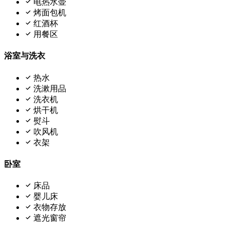
电热水壶
烤面包机
红酒杯
用餐区
浴室与洗衣
热水
洗漱用品
洗衣机
烘干机
熨斗
吹风机
衣架
卧室
床品
婴儿床
衣物存放
遮光窗帘