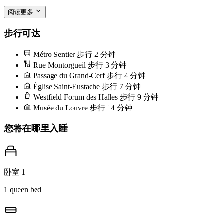
阅读更多
清晨时分，不必排那条游客长队，径直去rue du Nil上的
Terroirs d'Avenir——三间小店（面包、蔬果、鱼鲜），悄然供
步行可达
应着周边街区半数主厨所需。买一条pain des amis，边走边
Métro Sentier
步行 2 分钟
吃。若想坐下来，rue Bachaumont上Café Compagnon的露台在
Rue Montorgueil
步行 3 分钟
十一点前后正好迎着光。
Passage du Grand-Cerf
步行 4 分钟
Église Saint-Eustache
步行 7 分钟
Westfield Forum des Halles
步行 9 分钟
Musée du Louvre
步行 14 分钟
您将在哪里入睡
卧室 1
1 queen bed