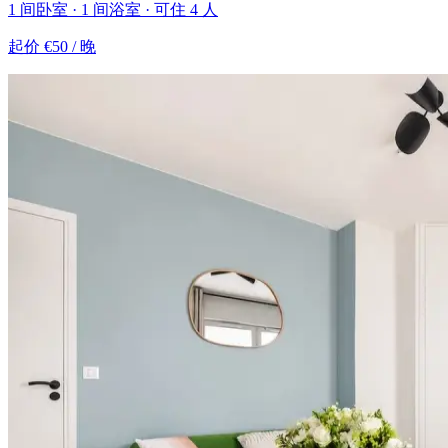
1 间卧室 · 1 间浴室 · 可住 4 人
起价
€50
/ 晚