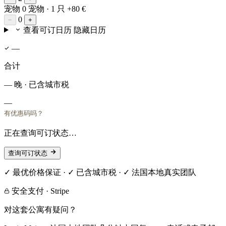
宠物
0 宠物
· 1 只 +80 €
0
−
+
查看可订日历
隐藏日历
—
合计
— 晚 · 已含城市税
—
有优惠码吗？
正在查询可订状态…
查询可订状态
✓ 最优价格保证 · ✓ 已含城市税 · ✓ 法国本地真实团队
安全支付 · Stripe
对这套公寓有疑问？