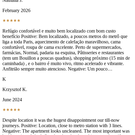
Nathalia J.
February 2026
Refúgio confortável e muito bem localizado com bom custo
benefício Positive: Bem localizado, a poucos metros do metrô que
liga a toda Paris, aquecimento de calefação maravilhoso, cama
confortável, roupa de cama excelente. Perto de supermercados,
farmácias, Normal, padaria na esquina, Pâtisseries e restaurantes
(tem um Bouillon a poucas quadras), shopping próximo (15 min de
caminhada) , e o bairro é muito vivo, ritmo acelerado e vibrante.
Anfitrião sempre muito atencioso. Negative: Um pouco…
K
Krzysztof K.
June 2024
Despite location it was the hugest disappointment our till-now
journeys. Positive: Location, close to metro station with 3 lines.
Negative: The apartment looks uncleaned. The most important was