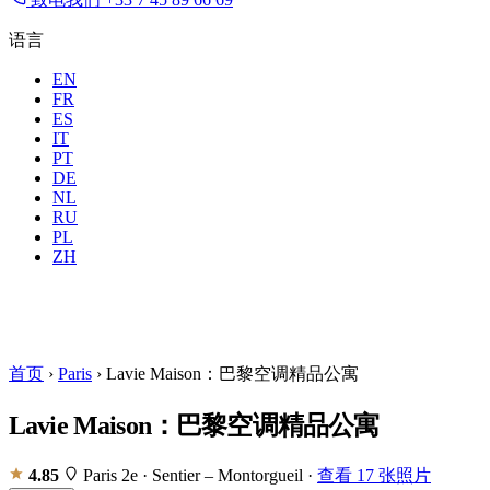
语言
EN
FR
ES
IT
PT
DE
NL
RU
地点
所有城市
时间
PL
住客
2 位
ZH
预订
首页
›
Paris
›
Lavie Maison：巴黎空调精品公寓
Lavie Maison：巴黎空调精品公寓
4.85
Paris 2e · Sentier – Montorgueil
·
查看 17 张照片