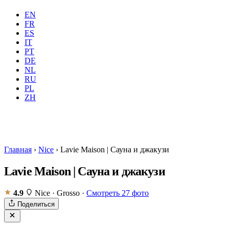
EN
FR
ES
IT
PT
DE
NL
RU
Где
Все
Когда
PL
Гостей
2 гостей
ZH
Забронировать
Главная
›
Nice
›
Lavie Maison | Сауна и джакузи
Lavie Maison | Сауна и джакузи
4.9
Nice · Grosso
·
Смотреть 27 фото
Поделиться