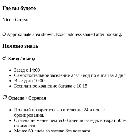
Где вы будете
Nice · Grosso
Leaflet
|
©
OpenStreetMap
©
CARTO
+
Approximate area shown. Exact address shared after booking.
−
Полезно знать
Заезд / выезд
Заезд с 14:00
Самостоятельное заселение 24/7 · код по e-mail за 2 дня
Выезд до 10:00
Бесплатное хранение багажа с 10:15
Отмена
· Строгая
Полный возврат только в течение 24 ч после
бронирования.
Отмена не менее чем за 60 дней до заезда: возврат 50 %
стоимости.
Менее 60 дней до заезда: без возврата.