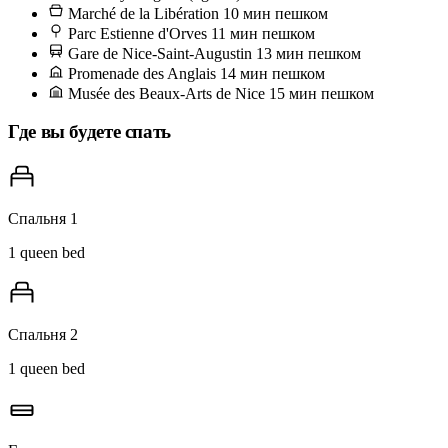
на avenue Malausséna: открыт со вторника по воскресенье, а в
Marché de la Libération
10 мин пешком
субботу сюда особенно стоит заглянуть, когда продавец сокки
Parc Estienne d'Orves
11 мин пешком
Gare de Nice-Saint-Augustin
13 мин пешком
разворачивает лоток рядом с цветочными рядами. Берите
Promenade des Anglais
14 мин пешком
горячей, прямо с медной сковороды, стоя, с бумажным
Musée des Beaux-Arts de Nice
15 мин пешком
кульком чёрного перца. Здесь делают покупки настоящие
Где вы будете спать
ниссарцы, а не туристы — и наша équipe подскажет, к какому
сырному лавочнику лучше обратиться.
Спальня 1
1 queen bed
Спальня 2
1 queen bed