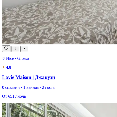
Nice · Grosso
4.8
Lavie Maison | Джакузи
0 спальни · 1 ванная · 2 гостя
От
€51
/ ночь