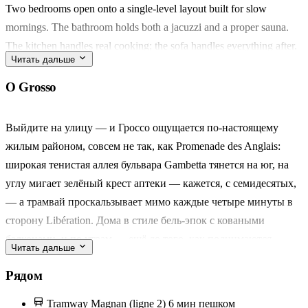
Two bedrooms open onto a single-level layout built for slow
mornings. The bathroom holds both a jacuzzi and a proper sauna.
The kitchen handles real cooking; the sofa handles everything after.
Читать дальше
Grosso sits above the beach without belonging to it. Walk five
О Grosso
minutes to Rue de France for a morning espresso, or push north
toward the Libération market on a Saturday for peaches and socca.
Выйдите на улицу — и Гроссо ощущается по-настоящему
жилым районом, совсем не так, как Promenade des Anglais:
For a couple who wants a spa evening at home, or six friends
широкая тенистая аллея бульвара Gambetta тянется на юг, на
stretching a long weekend into something longer. The thing they'll
углу мигает зелёный крест аптеки — кажется, с семидесятых,
talk about later is the sauna — and how quiet the street was at night.
— а трамвай проскальзывает мимо каждые четыре минуты в
сторону Libération. Дома в стиле бель-эпок с коваными
балконами, и по утрам — ещё до того, как поднимаются
Читать дальше
ставни — из угловой обжарочной тянет запахом кофе.
Рядом
Десять минут пешком на север — и вы у марше de la Libération
Tramway Magnan (ligne 2)
6 мин пешком