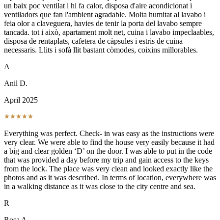
un baix poc ventilat i hi fa calor, disposa d'aire acondicionat i
ventiladors que fan l'ambient agradable. Molta humitat al lavabo i
feia olor a claveguera, havies de tenir la porta del lavabo sempre
tancada. tot i això, apartament molt net, cuina i lavabo impeclaables,
disposa de rentaplats, cafetera de càpsules i estris de cuina
necessaris. Llits i sofà llit bastant còmodes, coixins millorables.
A
Anil D.
April 2025
Everything was perfect. Check- in was easy as the instructions were
very clear. We were able to find the house very easily because it had
a big and clear golden ‘D’ on the door. I was able to put in the code
that was provided a day before my trip and gain access to the keys
from the lock. The place was very clean and looked exactly like the
photos and as it was described. In terms of location, everywhere was
in a walking distance as it was close to the city centre and sea.
R
Rosa A.