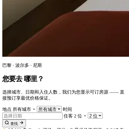
巴黎 · 波尔多 · 尼斯
您要去
哪里
？
选择城市、日期和入住人数，我们为您显示可订房源 —— 直
接预订享最优价格保证。
地点
所有城市
时间
住客
2 位
查找