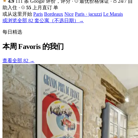
4.9
111 条 Google 评价，评分
·
最优价格保证
·
24/7 自
助入住
·
55
上月直订 单
或从这里开始
Paris
Bordeaux
Nice
Paris · jacuzzi
Le Marais
或浏览全部 82 套公寓（不选日期）→
每日精选
本周
Favoris
的我们
查看全部 82 →