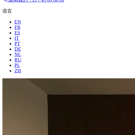
语言
EN
FR
ES
IT
PT
DE
NL
RU
PL
ZH