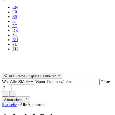
EN
FR
ES
IT
PT
DE
NL
RU
Wo
Alle
Wann
PL
Gäste
2 Gäste
ZH
Buchen
Alle Städte · 2 gäste
Bearbeiten
Wo
Wann
Gäste
+
−
Aktualisieren
Startseite
›
Alle Apartments