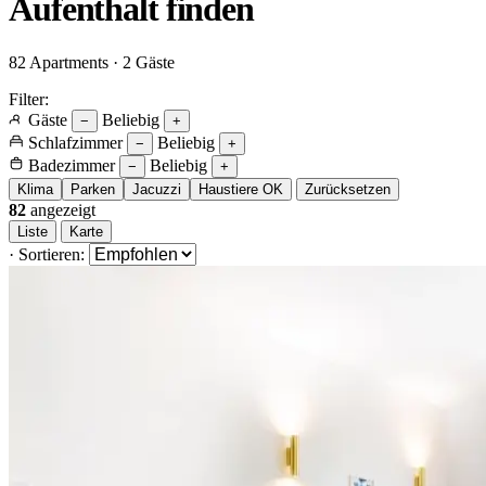
Aufenthalt
finden
82 Apartments · 2 Gäste
Filter:
Gäste
Beliebig
−
+
Schlafzimmer
Beliebig
−
+
Badezimmer
Beliebig
−
+
Klima
Parken
Jacuzzi
Haustiere OK
Zurücksetzen
82
angezeigt
Liste
Karte
·
Sortieren: