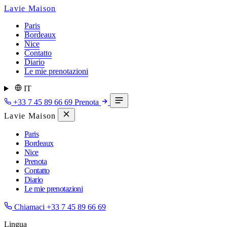
Lavie Maison
Paris
Bordeaux
Nice
Contatto
Diario
Le mie prenotazioni
IT
+33 7 45 89 66 69
Prenota
Lavie Maison
Paris
Bordeaux
Nice
Prenota
Contatto
Diario
Le mie prenotazioni
Chiamaci
+33 7 45 89 66 69
Lingua