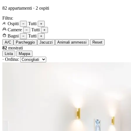
82 appartamenti · 2 ospiti
Filtra:
Ospiti
Tutti
−
+
Camere
Tutti
−
+
Bagni
Tutti
−
+
A/C
Parcheggio
Jacuzzi
Animali ammessi
Reset
82
mostrati
Lista
Mappa
·
Ordina: