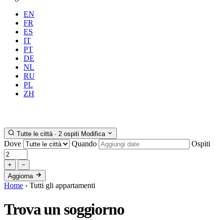
EN
FR
ES
IT
PT
DE
NL
RU
PL
Dove
Tutte
Quando
Ospiti
ZH
Prenota
Tutte le città · 2 ospiti
Modifica
Dove
Quando
Ospiti
+
−
Aggiorna
Home
›
Tutti gli appartamenti
Trova un
soggiorno